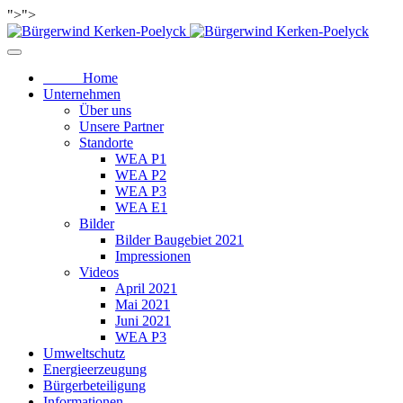
">
">
Home
Unternehmen
Über uns
Unsere Partner
Standorte
WEA P1
WEA P2
WEA P3
WEA E1
Bilder
Bilder Baugebiet 2021
Impressionen
Videos
April 2021
Mai 2021
Juni 2021
WEA P3
Umweltschutz
Energieerzeugung
Bürgerbeteiligung
Informationen